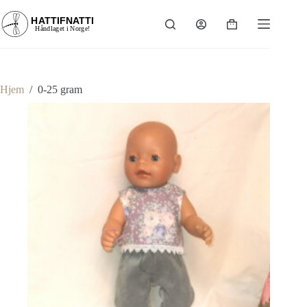
Hopp
til
Handlekurv
innholdet
Hjem
/
0-25 gram