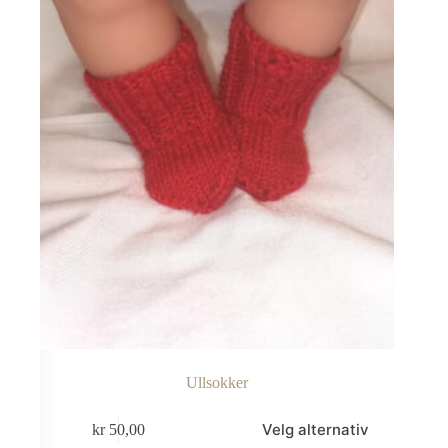
velges
på
produktsiden
Ullsokker
Dette
Velg alternativ
kr
50,00
produktet