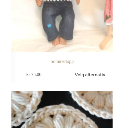
Sommertopp
Dette
Velg alternativ
kr
75,00
produktet
har
flere
varianter.
Alternativene
kan
velges
på
produktsiden