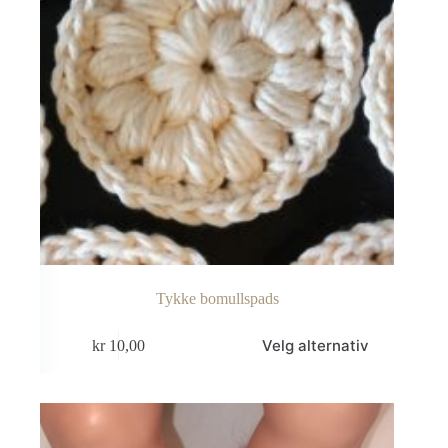
Tykke bomullspads
Dette
Velg alternativ
kr
10,00
produktet
har
flere
varianter.
Alternativene
kan